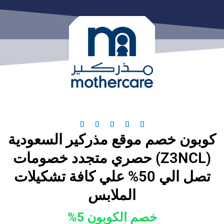
خطي
لى
لمحتوى
5





كوبون خصم موقع مذركير السعودية
/
5
(Z3NCL) حصري متجدد خصومات
تصل الي 50% علي كافة تشكيلات
الملابس
خصم الكوبون 5%