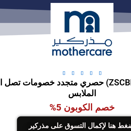
5





/
5
الملابس
خصم الكوبون 5%
غط هنا لإكمال التسوق على مذركير