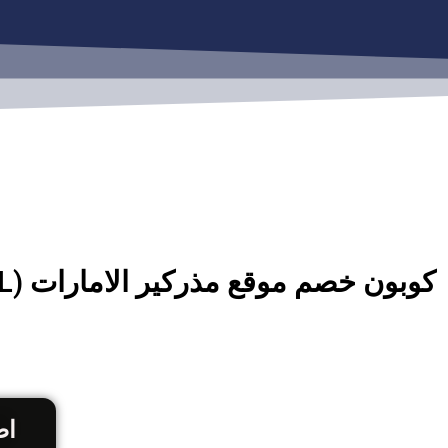
خطي
لى
لمحتوى
اض