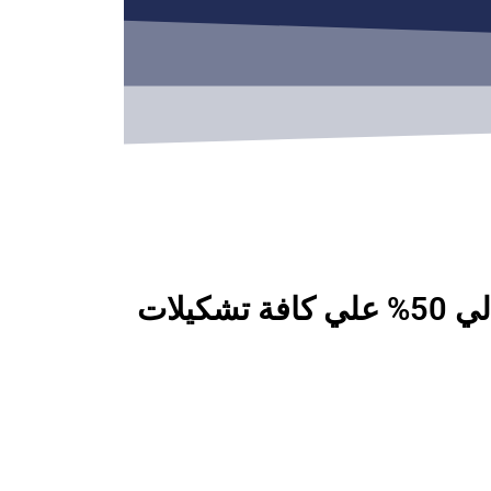
كوبون خصم موقع مذركير الامارات (ZSCBL) حصري متجدد خصومات تصل الي 50% علي كافة تشكيلات