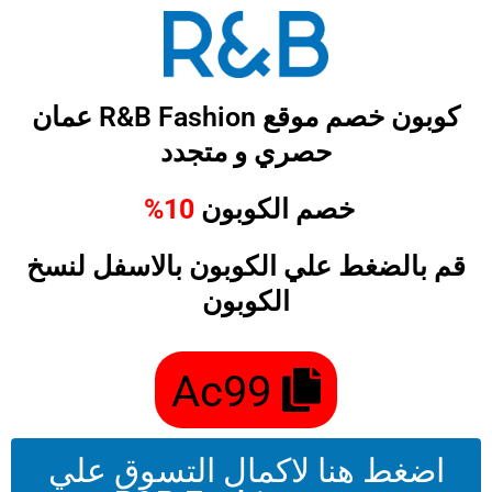
خطي
لى
لمحتوى
كوبون خصم موقع R&B Fashion عمان
حصري و متجدد
خصم الكوبون
10%
قم بالضغط علي الكوبون بالاسفل لنسخ
الكوبون
Ac99
اضغط هنا لاكمال التسوق علي