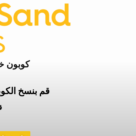
خطي
لى
لمحتوى
كوبون خصم موقع orts
قم بنسخ الكو
ق