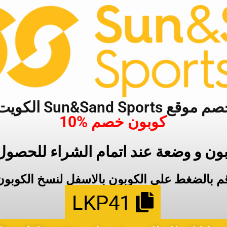
Sun&Sand Sp الكويت حصري
كوبون خصم %10
بون و وضعة عند اتمام الشراء للحصو
م بالضغط علي الكوبون بالاسفل لنسخ الكوبون
LKP41